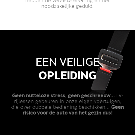
hebben de vereiste ervaring en het
noodzakelijke geduld.
EEN VEILIGE
OPLEIDING
Geen nutteloze stress, geen geschreeuw...
De
rijlessen gebeuren in onze eigen voertuigen,
Geen
die over dubbele bediening beschikken...
risico voor de auto van het gezin dus!