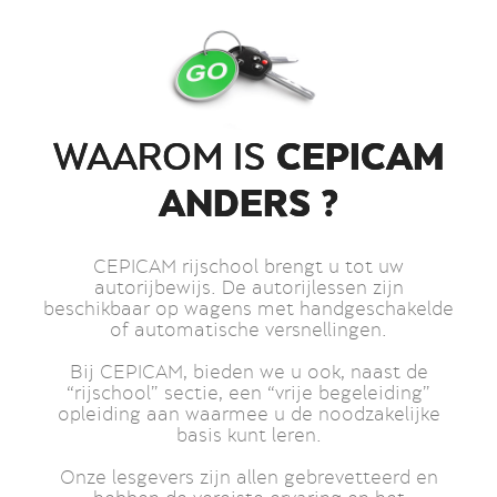
CEPICAM
WAAROM IS
ANDERS ?
CEPICAM rijschool brengt u tot uw
autorijbewijs. De autorijlessen zijn
beschikbaar op wagens met handgeschakelde
of automatische versnellingen.
Bij CEPICAM, bieden we u ook, naast de
“rijschool” sectie, een “vrije begeleiding”
opleiding aan waarmee u de noodzakelijke
basis kunt leren.
Onze lesgevers zijn allen gebrevetteerd en